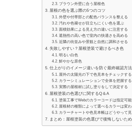
ブラウン外壁に合う屋根色
屋根の色を選ぶ際の5つのコツ
外壁や付帯部との配色バランスを整える
汚れや色褪せが目立ちにくい色を選ぶ
面積効果による見え方の違いに注意する
遮熱性の高い色で室内の快適さを高める
近隣の街並みや景観と自然に調和させる
失敗しやすい？屋根塗装で避けるべき色
明るい白色
鮮やかな原色
仕上がりのイメージ違いを防ぐ最終確認方法
屋外の太陽光の下で色見本をチェックする
カラーシミュレーションで全体を把握する
実際の屋根材に試し塗りをして決定する
屋根塗装の色選びに関するQ＆A
塗装工事でWebのカラーコードは指定可
屋根材の種類によって選べるカラーは変わ
カラーチャートや色見本帳はどうやって見
まとめ：屋根塗装の色選びで後悔しないため