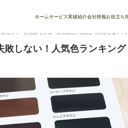
ホーム
サービス
実績紹介
会社情報
お役立ち
ら屋根将軍
>
お役立ち情報
>
屋根塗装の色選びで失敗しない！
失敗しない！人気色ランキング