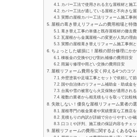
カバー工法で使用される主な屋根材と施工
カバー工法が適している屋根と不向きな屋
実際の屋根カバー工法リフォーム施工事例
屋根の葺き替えリフォームの費用相場と特徴
葺き替え工事の単価と既存屋根材の撤去費
瓦屋根から金属屋根への変更が人気の理由
実際の屋根葺き替えリフォーム施工事例と
ちょっとした破損に！屋根の部分修理にかか
棟板金の交換やひび割れ補修の費用目安
雨漏り修理や雨どい交換の費用目安
屋根リフォーム費用を安く抑える4つのコツ
外壁塗装や足場工事とセットで依頼して節
国や自治体のリフォーム補助金・助成金を
台風や雪の被害なら火災保険が適用される
複数の業者から相見積もりを取って比較検
失敗しない！優良な屋根リフォーム業者の選
屋根専門の板金業者や実績豊富な工務店を
見積もりの内訳が詳細で分かりやすいか確
口コミや評判、施工後の保証内容をチェッ
屋根リフォームの費用に関するよくあるQ＆