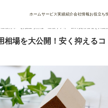
ホーム
サービス
実績紹介
会社情報
お役立ち
ら屋根将軍
>
お役立ち情報
>
屋根リフォームの費用相場を大公
用相場を大公開！安く抑えるコ