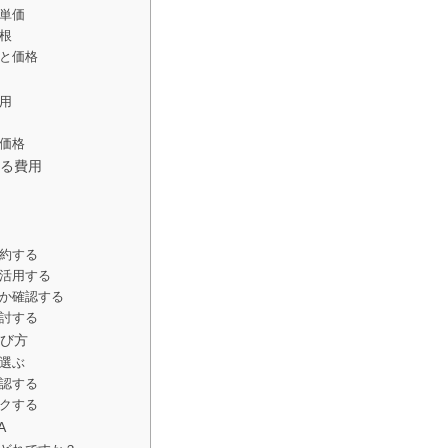
単価
根
と価格
用
価格
る費用
約する
活用する
か確認する
討する
び方
選ぶ
認する
クする
A